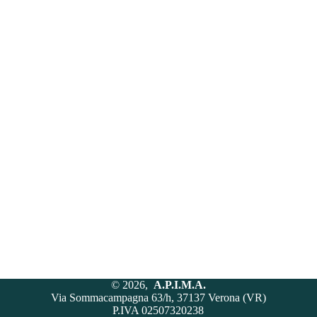
© 2026,
A.P.I.M.A.
Via Sommacampagna 63/h, 37137 Verona (VR)
P.IVA 02507320238