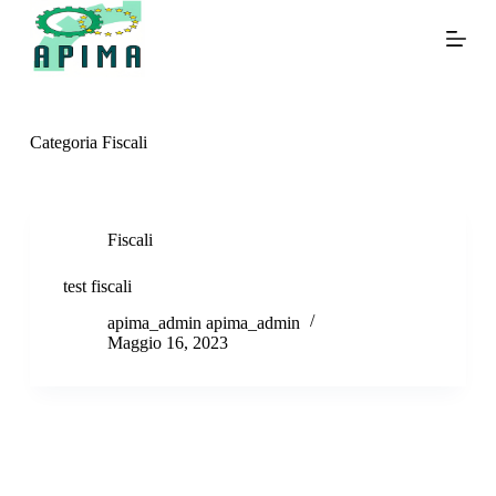
S
a
l
t
a
a
l
Categoria
Fiscali
c
o
n
t
e
Fiscali
n
u
test fiscali
t
o
apima_admin apima_admin
Maggio 16, 2023