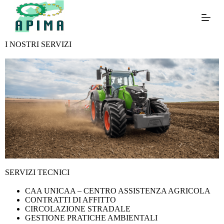
S
a
l
t
I NOSTRI SERVIZI
a
a
l
c
o
n
t
e
n
u
t
o
SERVIZI TECNICI
CAA UNICAA – CENTRO ASSISTENZA AGRICOLA
CONTRATTI DI AFFITTO
CIRCOLAZIONE STRADALE
GESTIONE PRATICHE AMBIENTALI