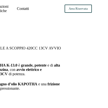
azioni
Contatti
Area Riservata
liche
E A SCOPPIO 420CC 13CV AVVIO
THA K-13.0
è
grande, potente
e di
alta
nzina
, con
avvio elettrico e
 13CV
di potenza.
 bagno d’olio KAPOTHA
e una
frizione
pressionante.