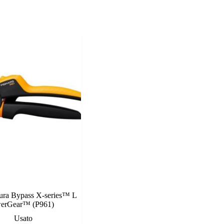
tura Bypass X-series™ L
erGear™ (P961)
Usato