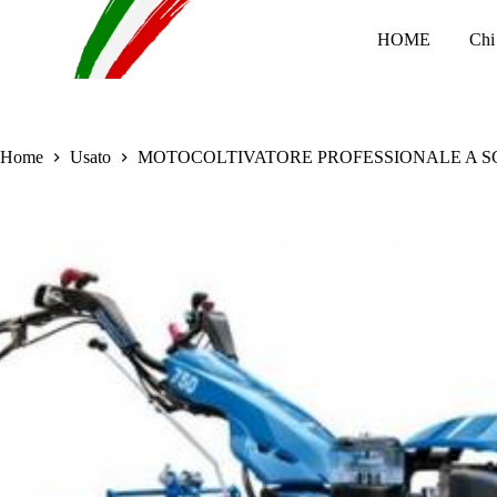
S
HOME
Chi
a
l
t
a
a
l
Home
Usato
MOTOCOLTIVATORE PROFESSIONALE A SCO
c
o
n
t
e
n
u
t
o