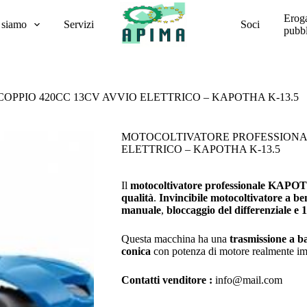
Erog
 siamo
Servizi
Soci
pubb
PPIO 420CC 13CV AVVIO ELETTRICO – KAPOTHA K-13.5
MOTOCOLTIVATORE PROFESSIONAL
ELETTRICO – KAPOTHA K-13.5
Il
motocoltivatore professionale KAPO
qualità
.
Invincibile motocoltivatore a be
manuale
,
bloccaggio del differenziale e
Questa macchina ha una
trasmissione a
conica
con potenza di motore realmente im
Contatti venditore :
info@mail.com